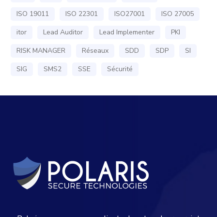
ISO 19011
ISO 22301
ISO27001
ISO 27005
itor
Lead Auditor
Lead Implementer
PKI
RISK MANAGER
Réseaux
SDD
SDP
SI
SIG
SMS2
SSE
Sécurité