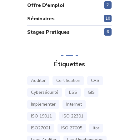
Offre D'emploi
2
Séminaires
10
Stages Pratiques
6
Étiquettes
Auditor
Certification
CRS
Cybersécurité
ESS
GIS
Implementer
Internet
ISO 19011
ISO 22301
ISO27001
ISO 27005
itor
Lead Auditor
Lead Implementer