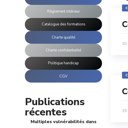
C
Règlement intérieur
C
Catalogue des formations
Charte qualité
10
Charte confidentialité
Politique handicap
C
CGV
C
Publications
récentes
19
Multiples vulnérabilités dans