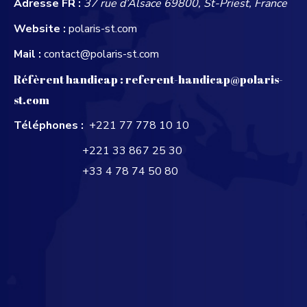
Adresse FR :
37 rue d’Alsace 69800, St-Priest, France
Website :
polaris-st.com
Mail :
contact@polaris-st.com
Réfèrent handicap :
referent-handicap@polaris-
st.com
Téléphones :
+221 77 778 10 10
+221 33 867 25 30
+33 4 78 74 50 80