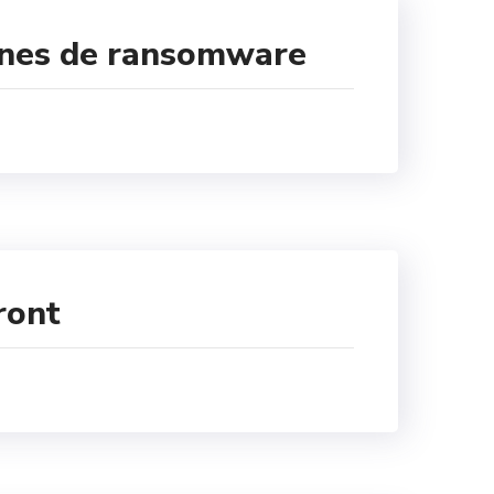
agnes de ransomware
ront