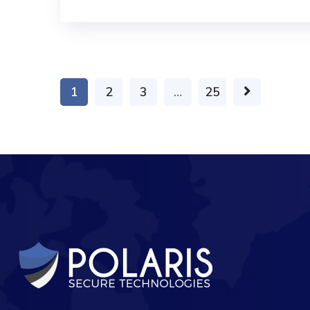
1
2
3
…
25