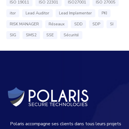
ISO 19011
ISO 22301
ISO27001
ISO 27005
itor
Lead Auditor
Lead Implementer
PKI
RISK MANAGER
Réseaux
SDD
SDP
SI
SIG
SMS2
SSE
Sécurité
Polaris accompagne ses clients dans tous leurs projets