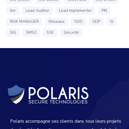
itor
Lead Auditor
Lead Implementer
PKI
RISK MANAGER
Réseaux
SDD
SDP
SI
SIG
SMS2
SSE
Sécurité
Polaris accompagne ses clients dans tous leurs projets