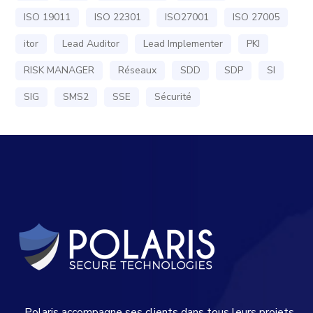
ISO 19011
ISO 22301
ISO27001
ISO 27005
itor
Lead Auditor
Lead Implementer
PKI
RISK MANAGER
Réseaux
SDD
SDP
SI
SIG
SMS2
SSE
Sécurité
Polaris accompagne ses clients dans tous leurs projets