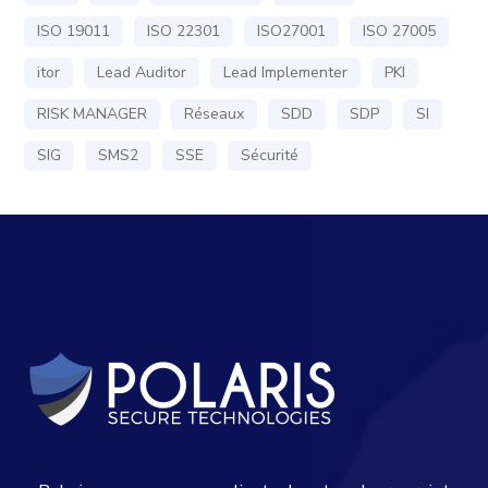
ISO 19011
ISO 22301
ISO27001
ISO 27005
itor
Lead Auditor
Lead Implementer
PKI
RISK MANAGER
Réseaux
SDD
SDP
SI
SIG
SMS2
SSE
Sécurité