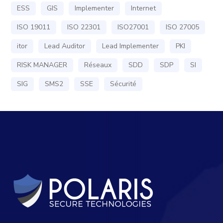
ESS
GIS
Implementer
Internet
ISO 19011
ISO 22301
ISO27001
ISO 27005
itor
Lead Auditor
Lead Implementer
PKI
RISK MANAGER
Réseaux
SDD
SDP
SI
SIG
SMS2
SSE
Sécurité