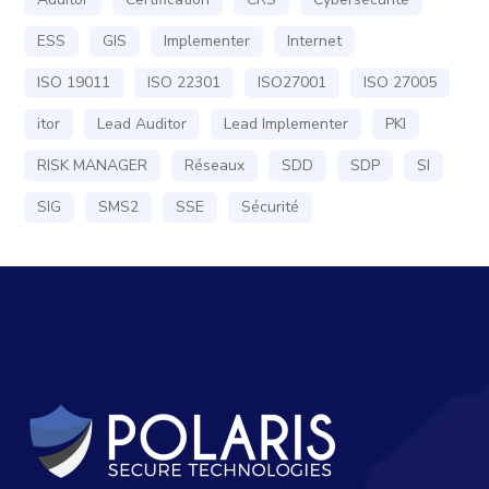
ESS
GIS
Implementer
Internet
ISO 19011
ISO 22301
ISO27001
ISO 27005
itor
Lead Auditor
Lead Implementer
PKI
RISK MANAGER
Réseaux
SDD
SDP
SI
SIG
SMS2
SSE
Sécurité