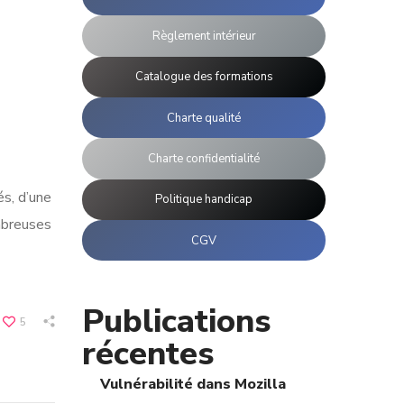
Règlement intérieur
Catalogue des formations
Charte qualité
Charte confidentialité
s, d’une
Politique handicap
mbreuses
CGV
Publications
5
récentes
Vulnérabilité dans Mozilla