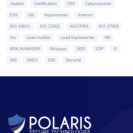
Auditor
Certification
CRS
Cybersécurité
ESS
GIS
Implementer
Internet
ISO 19011
ISO 22301
ISO27001
ISO 27005
itor
Lead Auditor
Lead Implementer
PKI
RISK MANAGER
Réseaux
SDD
SDP
SI
SIG
SMS2
SSE
Sécurité