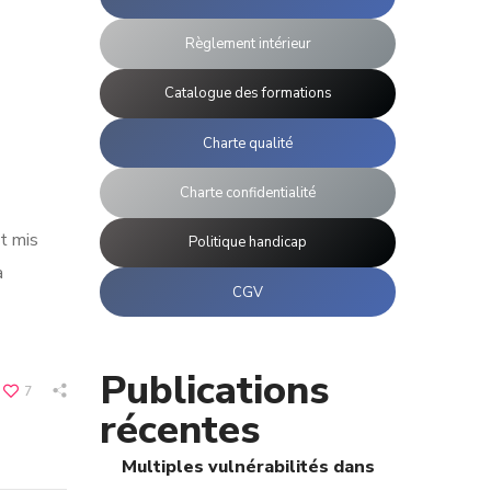
Règlement intérieur
Catalogue des formations
Charte qualité
Charte confidentialité
t mis
Politique handicap
a
CGV
Publications
7
récentes
Multiples vulnérabilités dans