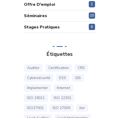
Offre D'emploi
2
Séminaires
10
Stages Pratiques
6
Étiquettes
Auditor
Certification
CRS
Cybersécurité
ESS
GIS
Implementer
Internet
ISO 19011
ISO 22301
ISO27001
ISO 27005
itor
Lead Auditor
Lead Implementer