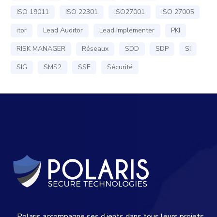
ISO 19011
ISO 22301
ISO27001
ISO 27005
itor
Lead Auditor
Lead Implementer
PKI
RISK MANAGER
Réseaux
SDD
SDP
SI
SIG
SMS2
SSE
Sécurité
Polaris accompagne ses clients dans tous leurs projets