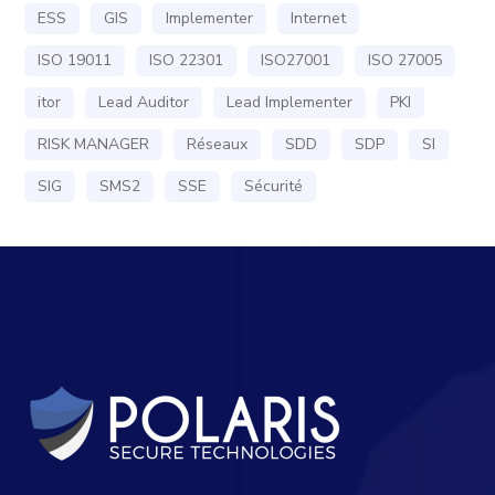
ESS
GIS
Implementer
Internet
ISO 19011
ISO 22301
ISO27001
ISO 27005
itor
Lead Auditor
Lead Implementer
PKI
RISK MANAGER
Réseaux
SDD
SDP
SI
SIG
SMS2
SSE
Sécurité