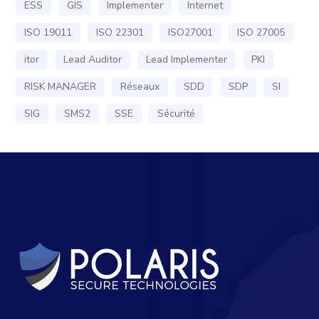
ESS
GIS
Implementer
Internet
ISO 19011
ISO 22301
ISO27001
ISO 27005
itor
Lead Auditor
Lead Implementer
PKI
RISK MANAGER
Réseaux
SDD
SDP
SI
SIG
SMS2
SSE
Sécurité