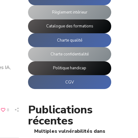
Règlement intérieur
Catalogue des formations
Charte qualité
Charte confidentialité
s IA,
Politique handicap
CGV
Publications
8
récentes
Multiples vulnérabilités dans