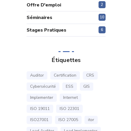
Offre D'emploi
2
Séminaires
10
Stages Pratiques
6
Étiquettes
Auditor
Certification
CRS
Cybersécurité
ESS
GIS
Implementer
Internet
ISO 19011
ISO 22301
ISO27001
ISO 27005
itor
Lead Auditor
Lead Implementer