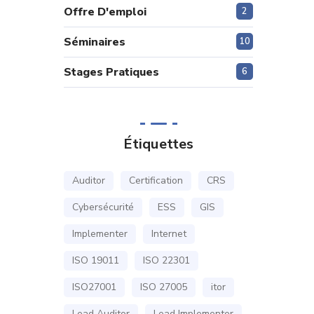
Offre D'emploi
2
Séminaires
10
Stages Pratiques
6
Étiquettes
Auditor
Certification
CRS
Cybersécurité
ESS
GIS
Implementer
Internet
ISO 19011
ISO 22301
ISO27001
ISO 27005
itor
Lead Auditor
Lead Implementer