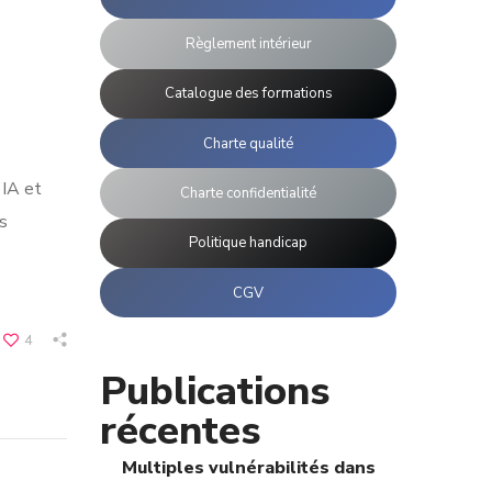
Règlement intérieur
Catalogue des formations
Charte qualité
 IA et
Charte confidentialité
s
Politique handicap
CGV
4
Publications
récentes
Multiples vulnérabilités dans