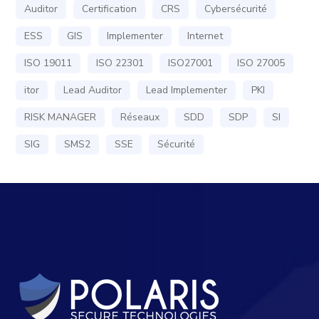
Auditor
Certification
CRS
Cybersécurité
ESS
GIS
Implementer
Internet
ISO 19011
ISO 22301
ISO27001
ISO 27005
itor
Lead Auditor
Lead Implementer
PKI
RISK MANAGER
Réseaux
SDD
SDP
SI
SIG
SMS2
SSE
Sécurité