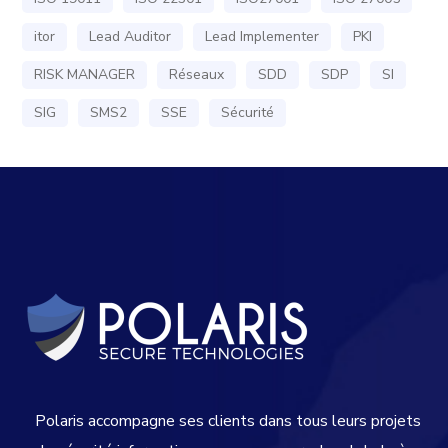
itor
Lead Auditor
Lead Implementer
PKI
RISK MANAGER
Réseaux
SDD
SDP
SI
SIG
SMS2
SSE
Sécurité
Polaris accompagne ses clients dans tous leurs projets