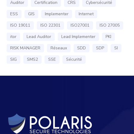
Auditor
Certification
CRS
Cybersécurité
ESS
GIS
Implementer
Internet
ISO 19011
ISO 22301
ISO27001
ISO 27005
itor
Lead Auditor
Lead Implementer
PKI
RISK MANAGER
Réseaux
SDD
SDP
SI
SIG
SMS2
SSE
Sécurité