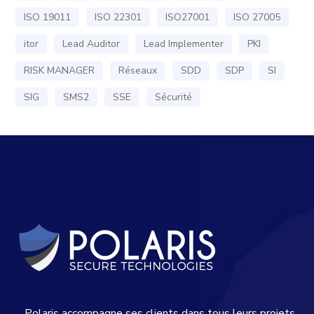
ISO 19011
ISO 22301
ISO27001
ISO 27005
itor
Lead Auditor
Lead Implementer
PKI
RISK MANAGER
Réseaux
SDD
SDP
SI
SIG
SMS2
SSE
Sécurité
Polaris accompagne ses clients dans tous leurs projets