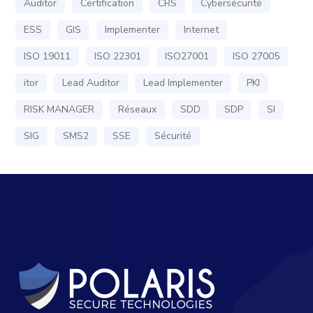
Auditor
Certification
CRS
Cybersécurité
ESS
GIS
Implementer
Internet
ISO 19011
ISO 22301
ISO27001
ISO 27005
itor
Lead Auditor
Lead Implementer
PKI
RISK MANAGER
Réseaux
SDD
SDP
SI
SIG
SMS2
SSE
Sécurité