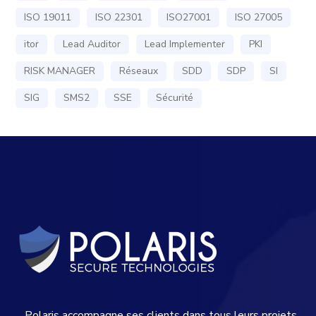
ISO 19011
ISO 22301
ISO27001
ISO 27005
itor
Lead Auditor
Lead Implementer
PKI
RISK MANAGER
Réseaux
SDD
SDP
SI
SIG
SMS2
SSE
Sécurité
Polaris accompagne ses clients dans tous leurs projets