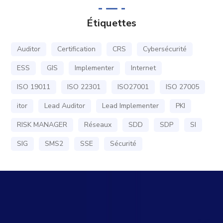
Étiquettes
Auditor
Certification
CRS
Cybersécurité
ESS
GIS
Implementer
Internet
ISO 19011
ISO 22301
ISO27001
ISO 27005
itor
Lead Auditor
Lead Implementer
PKI
RISK MANAGER
Réseaux
SDD
SDP
SI
SIG
SMS2
SSE
Sécurité