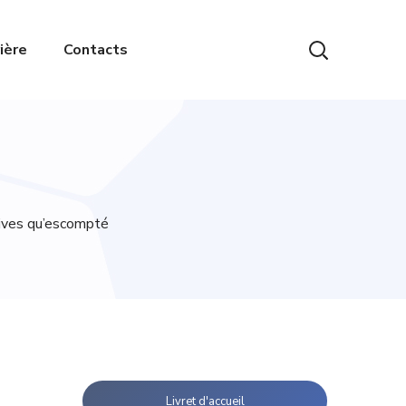
ière
Contacts
tives qu’escompté
Livret d'accueil