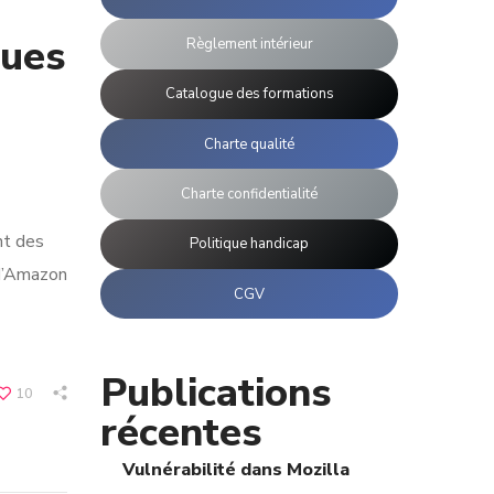
ques
Règlement intérieur
Catalogue des formations
Charte qualité
Charte confidentialité
nt des
Politique handicap
 d’Amazon
CGV
Publications
10
récentes
Vulnérabilité dans Mozilla