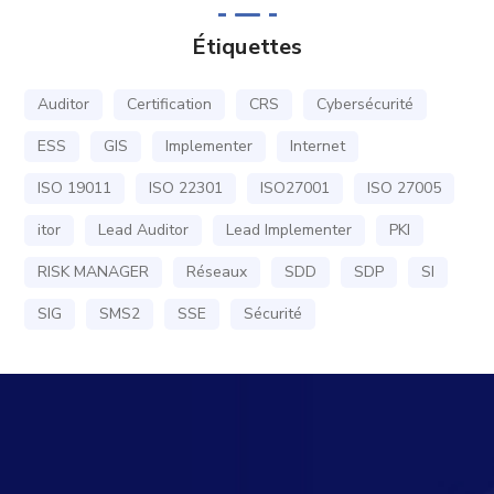
Étiquettes
Auditor
Certification
CRS
Cybersécurité
ESS
GIS
Implementer
Internet
ISO 19011
ISO 22301
ISO27001
ISO 27005
itor
Lead Auditor
Lead Implementer
PKI
RISK MANAGER
Réseaux
SDD
SDP
SI
SIG
SMS2
SSE
Sécurité