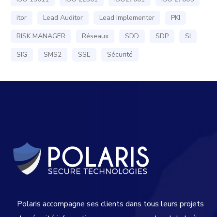
itor
Lead Auditor
Lead Implementer
PKI
RISK MANAGER
Réseaux
SDD
SDP
SI
SIG
SMS2
SSE
Sécurité
Polaris accompagne ses clients dans tous leurs projets