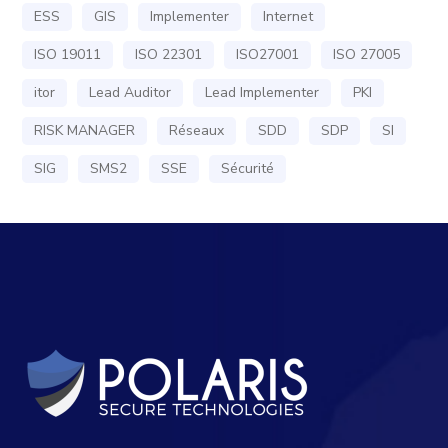
ESS
GIS
Implementer
Internet
ISO 19011
ISO 22301
ISO27001
ISO 27005
itor
Lead Auditor
Lead Implementer
PKI
RISK MANAGER
Réseaux
SDD
SDP
SI
SIG
SMS2
SSE
Sécurité