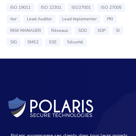
ISO 19011
ISO 22301
ISO27001
ISO 27005
itor
Lead Auditor
Lead Implementer
PKI
RISK MANAGER
Réseaux
SDD
SDP
SI
SIG
SMS2
SSE
Sécurité
Polaris accompagne ses clients dans tous leurs projets