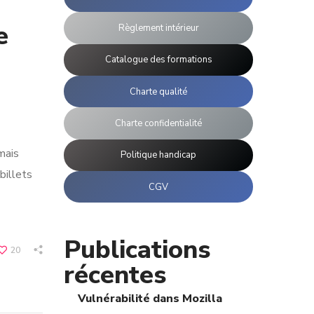
e
Règlement intérieur
Catalogue des formations
Charte qualité
Charte confidentialité
mais
Politique handicap
billets
CGV
Publications
20
récentes
Vulnérabilité dans Mozilla