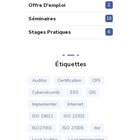
Offre D'emploi
2
Séminaires
10
Stages Pratiques
6
Étiquettes
Auditor
Certification
CRS
Cybersécurité
ESS
GIS
Implementer
Internet
ISO 19011
ISO 22301
ISO27001
ISO 27005
itor
Lead Auditor
Lead Implementer