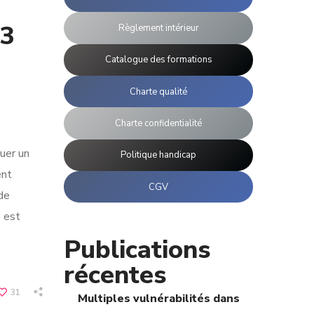
03
Règlement intérieur
Catalogue des formations
Charte qualité
Charte confidentialité
uer un
Politique handicap
ent
CGV
de
1 est
Publications
récentes
31
Multiples vulnérabilités dans