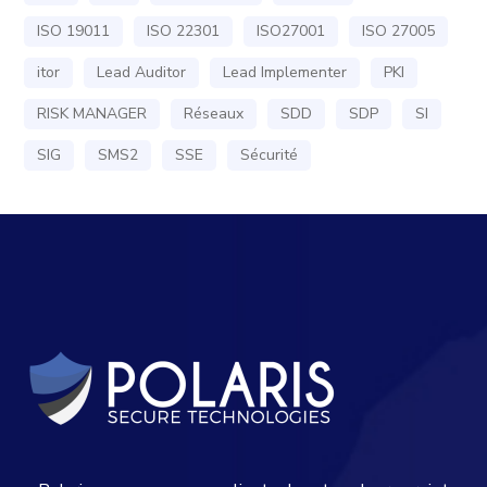
ISO 19011
ISO 22301
ISO27001
ISO 27005
itor
Lead Auditor
Lead Implementer
PKI
RISK MANAGER
Réseaux
SDD
SDP
SI
SIG
SMS2
SSE
Sécurité