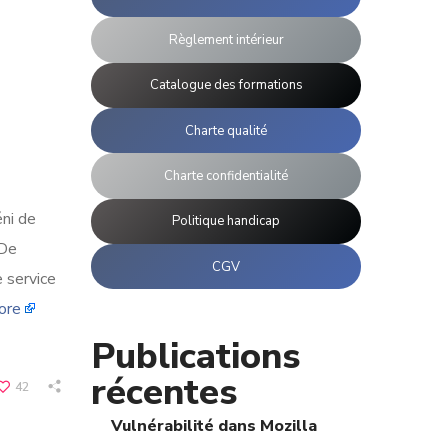
Règlement intérieur
Catalogue des formations
Charte qualité
Charte confidentialité
ni de
Politique handicap
 De
CGV
 service
ore
Publications
récentes
42
Vulnérabilité dans Mozilla