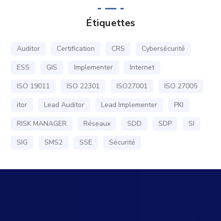
Étiquettes
Auditor
Certification
CRS
Cybersécurité
ESS
GIS
Implementer
Internet
ISO 19011
ISO 22301
ISO27001
ISO 27005
itor
Lead Auditor
Lead Implementer
PKI
RISK MANAGER
Réseaux
SDD
SDP
SI
SIG
SMS2
SSE
Sécurité