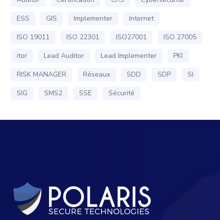
ESS
GIS
Implementer
Internet
ISO 19011
ISO 22301
ISO27001
ISO 27005
itor
Lead Auditor
Lead Implementer
PKI
RISK MANAGER
Réseaux
SDD
SDP
SI
SIG
SMS2
SSE
Sécurité