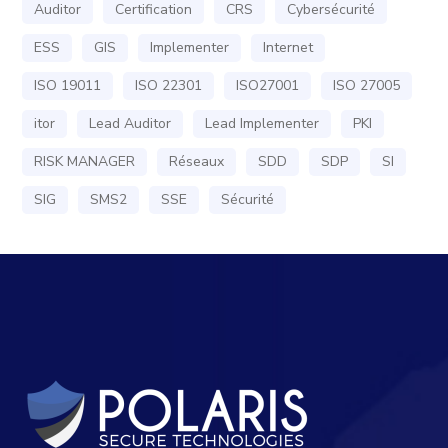
Auditor
Certification
CRS
Cybersécurité
ESS
GIS
Implementer
Internet
ISO 19011
ISO 22301
ISO27001
ISO 27005
itor
Lead Auditor
Lead Implementer
PKI
RISK MANAGER
Réseaux
SDD
SDP
SI
SIG
SMS2
SSE
Sécurité