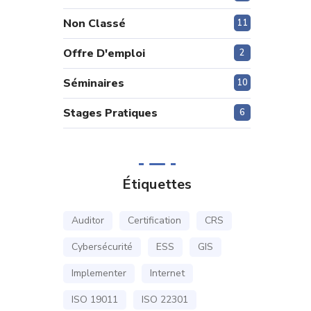
Non Classé
11
Offre D'emploi
2
Séminaires
10
Stages Pratiques
6
Étiquettes
Auditor
Certification
CRS
Cybersécurité
ESS
GIS
Implementer
Internet
ISO 19011
ISO 22301