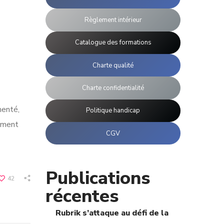
Règlement intérieur
Catalogue des formations
Charte qualité
Charte confidentialité
menté,
Politique handicap
tement
CGV
Publications
42
récentes
Rubrik s’attaque au défi de la