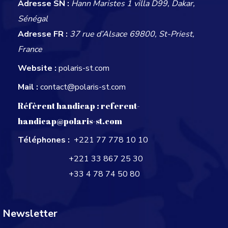
Adresse SN :
Hann Maristes 1 villa D99, Dakar,
Sénégal
Adresse FR :
37 rue d’Alsace 69800, St-Priest,
France
Website :
polaris-st.com
Mail :
contact@polaris-st.com
Réfèrent handicap :
referent-
handicap@polaris-st.com
Téléphones :
+221 77 778 10 10
+221 33 867 25 30
+33 4 78 74 50 80
Newsletter