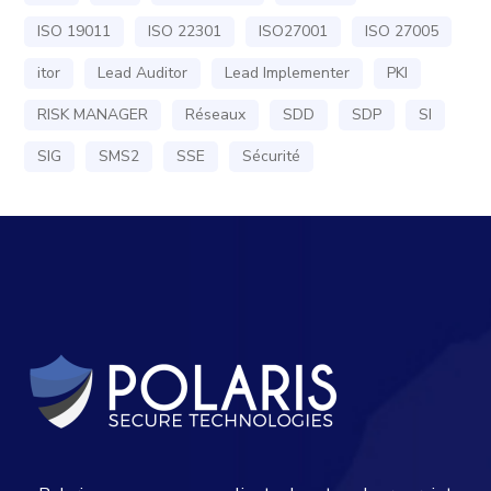
ISO 19011
ISO 22301
ISO27001
ISO 27005
itor
Lead Auditor
Lead Implementer
PKI
RISK MANAGER
Réseaux
SDD
SDP
SI
SIG
SMS2
SSE
Sécurité