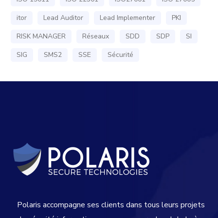
itor
Lead Auditor
Lead Implementer
PKI
RISK MANAGER
Réseaux
SDD
SDP
SI
SIG
SMS2
SSE
Sécurité
Polaris accompagne ses clients dans tous leurs projets