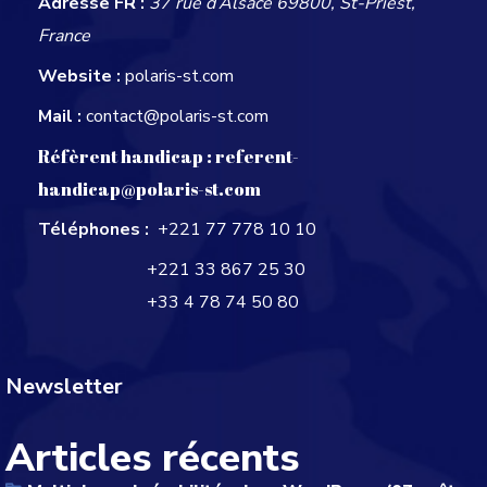
Adresse FR :
37 rue d’Alsace 69800, St-Priest,
France
Website :
polaris-st.com
Mail :
contact@polaris-st.com
Réfèrent handicap :
referent-
handicap@polaris-st.com
Téléphones :
+221 77 778 10 10
+221 33 867 25 30
+33 4 78 74 50 80
Newsletter
Articles récents