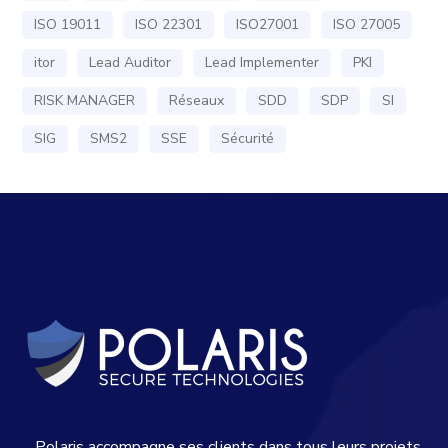
ISO 19011
ISO 22301
ISO27001
ISO 27005
itor
Lead Auditor
Lead Implementer
PKI
RISK MANAGER
Réseaux
SDD
SDP
SI
SIG
SMS2
SSE
Sécurité
Polaris accompagne ses clients dans tous leurs projets