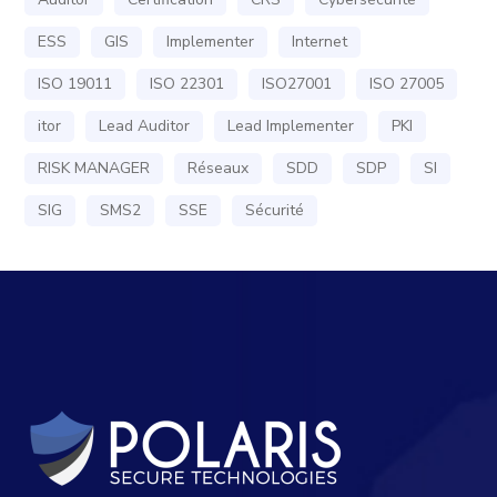
ESS
GIS
Implementer
Internet
ISO 19011
ISO 22301
ISO27001
ISO 27005
itor
Lead Auditor
Lead Implementer
PKI
RISK MANAGER
Réseaux
SDD
SDP
SI
SIG
SMS2
SSE
Sécurité