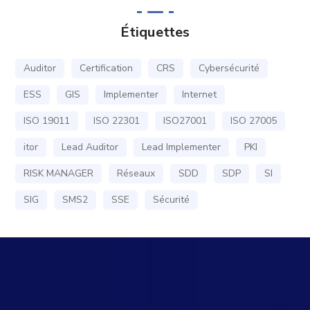
Étiquettes
Auditor
Certification
CRS
Cybersécurité
ESS
GIS
Implementer
Internet
ISO 19011
ISO 22301
ISO27001
ISO 27005
itor
Lead Auditor
Lead Implementer
PKI
RISK MANAGER
Réseaux
SDD
SDP
SI
SIG
SMS2
SSE
Sécurité