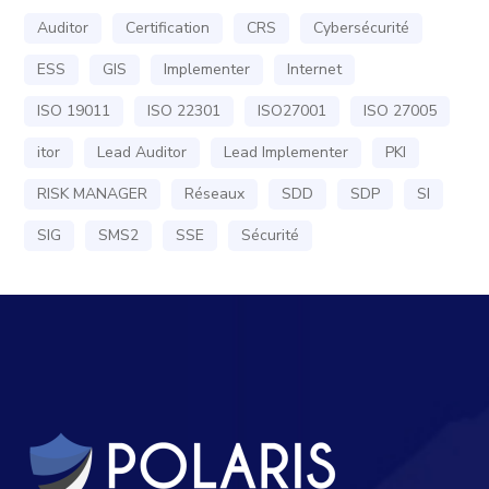
Auditor
Certification
CRS
Cybersécurité
ESS
GIS
Implementer
Internet
ISO 19011
ISO 22301
ISO27001
ISO 27005
itor
Lead Auditor
Lead Implementer
PKI
RISK MANAGER
Réseaux
SDD
SDP
SI
SIG
SMS2
SSE
Sécurité