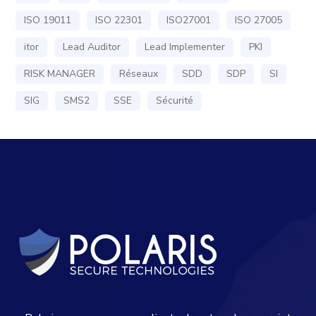
ISO 19011
ISO 22301
ISO27001
ISO 27005
itor
Lead Auditor
Lead Implementer
PKI
RISK MANAGER
Réseaux
SDD
SDP
SI
SIG
SMS2
SSE
Sécurité