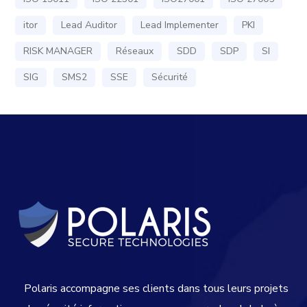
itor
Lead Auditor
Lead Implementer
PKI
RISK MANAGER
Réseaux
SDD
SDP
SI
SIG
SMS2
SSE
Sécurité
Polaris accompagne ses clients dans tous leurs projets