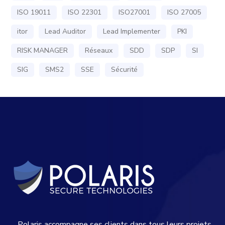
ISO 19011
ISO 22301
ISO27001
ISO 27005
itor
Lead Auditor
Lead Implementer
PKI
RISK MANAGER
Réseaux
SDD
SDP
SI
SIG
SMS2
SSE
Sécurité
Polaris accompagne ses clients dans tous leurs projets