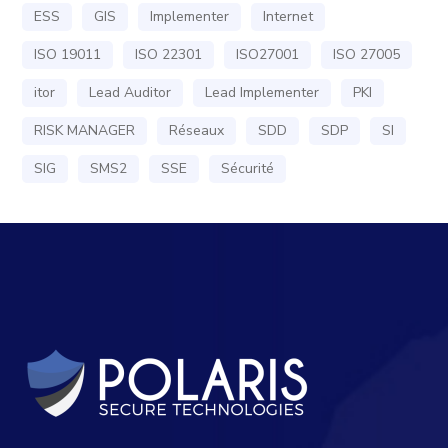
ESS
GIS
Implementer
Internet
ISO 19011
ISO 22301
ISO27001
ISO 27005
itor
Lead Auditor
Lead Implementer
PKI
RISK MANAGER
Réseaux
SDD
SDP
SI
SIG
SMS2
SSE
Sécurité