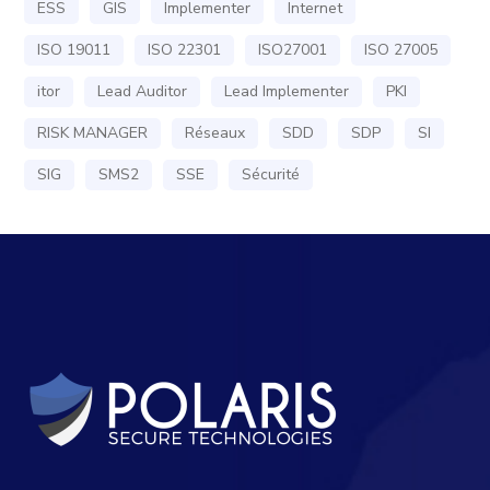
ESS
GIS
Implementer
Internet
ISO 19011
ISO 22301
ISO27001
ISO 27005
itor
Lead Auditor
Lead Implementer
PKI
RISK MANAGER
Réseaux
SDD
SDP
SI
SIG
SMS2
SSE
Sécurité